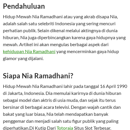
Pendahuluan
Hidup Mewah Nia Ramadhani atau yang akrab disapa Nia,
adalah salah satu selebriti Indonesia yang sering mencuri
perhatian publik. Selain dikenal melalui aktingnya di dunia
hiburan, Nia juga diperbincangkan karena gaya hidupnya yang
mewah. Artikel ini akan mengulas berbagai aspek dari
kehidupan Nia Ramadhani
yang mencerminkan gaya hidup
glamor yang dijalani.
Siapa Nia Ramadhani?
Hidup Mewah Nia Ramadhani lahir pada tanggal 16 April 1990
di Jakarta, Indonesia. Dia memulai karirnya di dunia hiburan
sebagai model dan aktris di usia muda, dan sejak itu terus
bersinar di berbagai acara televisi. Dengan wajah cantik dan
bakat yang luar biasa, Nia telah mendapatkan banyak
penggemar dan menjadi salah satu figur publik yang paling
diperhatikan.Di Kutip Dari
Totoraja
Situs Slot Terbesar.