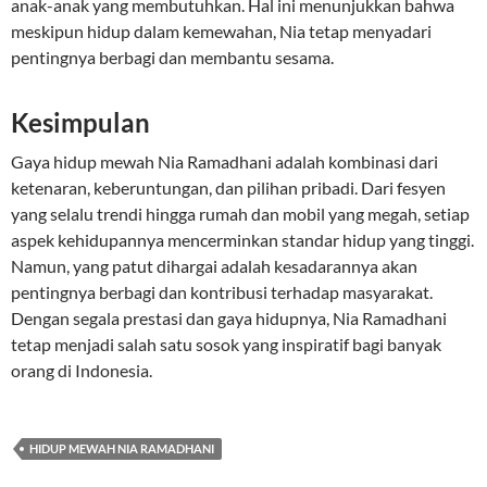
anak-anak yang membutuhkan. Hal ini menunjukkan bahwa
meskipun hidup dalam kemewahan, Nia tetap menyadari
pentingnya berbagi dan membantu sesama.
Kesimpulan
Gaya hidup mewah Nia Ramadhani adalah kombinasi dari
ketenaran, keberuntungan, dan pilihan pribadi. Dari fesyen
yang selalu trendi hingga rumah dan mobil yang megah, setiap
aspek kehidupannya mencerminkan standar hidup yang tinggi.
Namun, yang patut dihargai adalah kesadarannya akan
pentingnya berbagi dan kontribusi terhadap masyarakat.
Dengan segala prestasi dan gaya hidupnya, Nia Ramadhani
tetap menjadi salah satu sosok yang inspiratif bagi banyak
orang di Indonesia.
HIDUP MEWAH NIA RAMADHANI