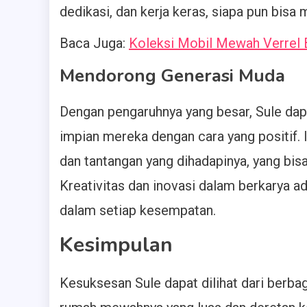
dedikasi, dan kerja keras, siapa pun bisa 
Baca Juga:
Koleksi Mobil Mewah Verrel 
Mendorong Generasi Muda
Dengan pengaruhnya yang besar, Sule da
impian mereka dengan cara yang positif. I
dan tantangan yang dihadapinya, yang bis
Kreativitas dan inovasi dalam berkarya ada
dalam setiap kesempatan.
Kesimpulan
Kesuksesan Sule dapat dilihat dari berba