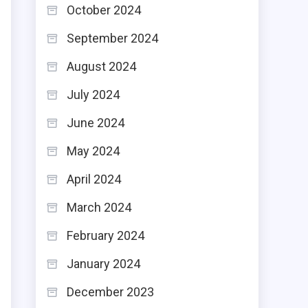
October 2024
September 2024
August 2024
July 2024
June 2024
May 2024
April 2024
March 2024
February 2024
January 2024
December 2023