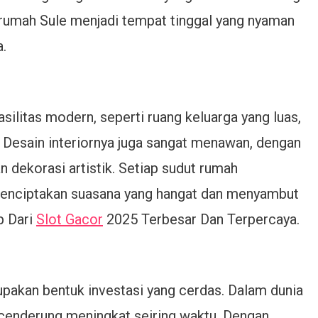
i, rumah Sule menjadi tempat tinggal yang nyaman
.
silitas modern, seperti ruang keluarga yang luas,
. Desain interiornya juga sangat menawan, dengan
n dekorasi artistik. Setiap sudut rumah
 menciptakan suasana yang hangat dan menyambut
p Dari
Slot Gacor
2025 Terbesar Dan Terpercaya.
akan bentuk investasi yang cerdas. Dalam dunia
 cenderung meningkat seiring waktu. Dengan