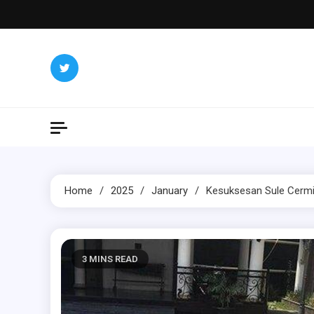
Skip
to
content
Home
2025
January
Kesuksesan Sule Cermi
3 MINS READ