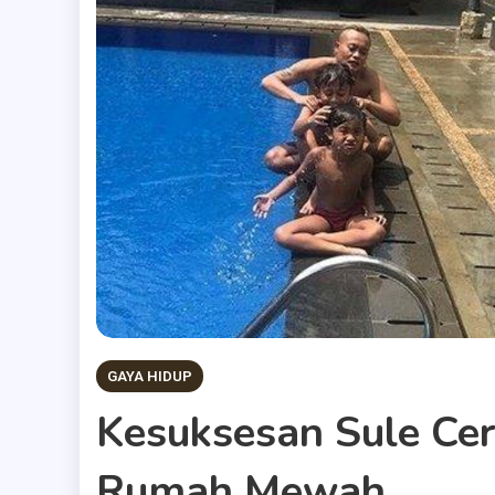
GAYA HIDUP
Kesuksesan Sule Cer
Rumah Mewah