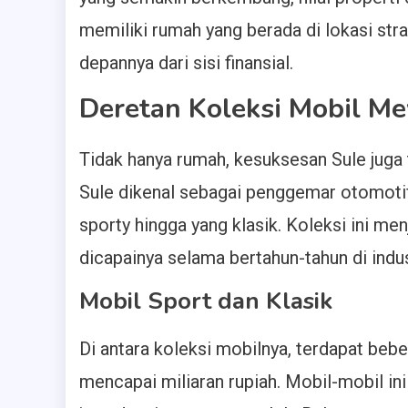
memiliki rumah yang berada di lokasi str
depannya dari sisi finansial.
Deretan Koleksi Mobil M
Tidak hanya rumah, kesuksesan Sule juga 
Sule dikenal sebagai penggemar otomotif 
sporty hingga yang klasik. Koleksi ini men
dicapainya selama bertahun-tahun di indus
Mobil Sport dan Klasik
Di antara koleksi mobilnya, terdapat beb
mencapai miliaran rupiah. Mobil-mobil in