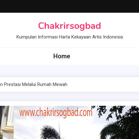
Chakrirsogbad
Kumpulan Informasi Harta Kekayaan Artis Indonesia
Home
n Prestasi Melalui Rumah Mewah