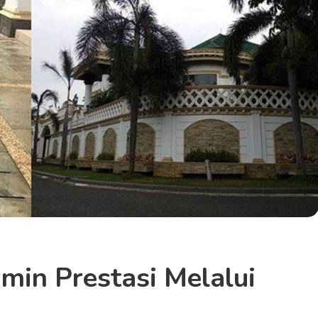
min Prestasi Melalui