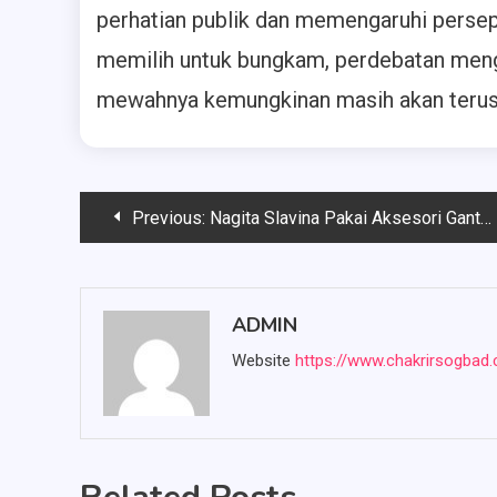
perhatian publik dan memengaruhi perse
memilih untuk bungkam, perdebatan menge
mewahnya kemungkinan masih akan terus b
Post
Previous:
Nagita Slavina Pakai Aksesori Gantungan Tas Seharga Rp43 Juta
navigation
ADMIN
Website
https://www.chakrirsogbad