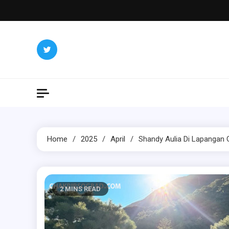
Skip
to
content
Home
2025
April
Shandy Aulia Di Lapangan G
2 MINS READ