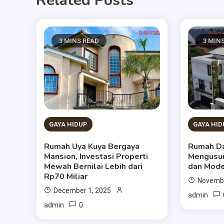
Related Posts
3 MINS READ
3 MIN
GAYA HIDUP
GAYA HID
Rumah Uya Kuya Bergaya
Rumah Dah
Mansion, Investasi Properti
Mengusun
Mewah Bernilai Lebih dari
dan Mod
Rp70 Miliar
Novembe
December 1, 2025
admin
0
admin