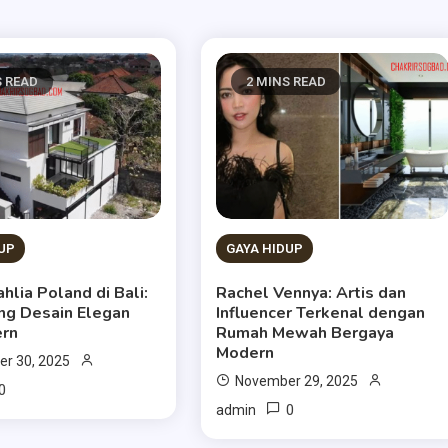
S READ
2 MINS READ
UP
GAYA HIDUP
lia Poland di Bali:
Rachel Vennya: Artis dan
g Desain Elegan
Influencer Terkenal dengan
ern
Rumah Mewah Bergaya
Modern
r 30, 2025
November 29, 2025
0
0
admin