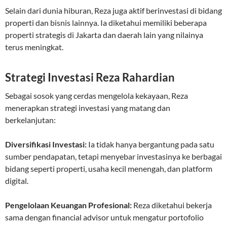
Selain dari dunia hiburan, Reza juga aktif berinvestasi di bidang
properti dan bisnis lainnya. Ia diketahui memiliki beberapa
properti strategis di Jakarta dan daerah lain yang nilainya
terus meningkat.
Strategi Investasi Reza Rahardian
Sebagai sosok yang cerdas mengelola kekayaan, Reza
menerapkan strategi investasi yang matang dan
berkelanjutan:
Diversifikasi Investasi:
Ia tidak hanya bergantung pada satu
sumber pendapatan, tetapi menyebar investasinya ke berbagai
bidang seperti properti, usaha kecil menengah, dan platform
digital.
Pengelolaan Keuangan Profesional:
Reza diketahui bekerja
sama dengan financial advisor untuk mengatur portofolio