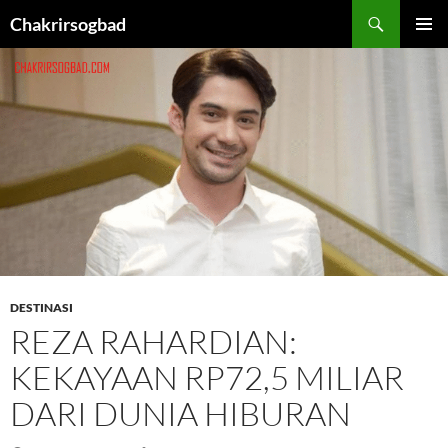
Skip
Chakrirsogbad
to
PRIMAR
content
MENU
DESTINASI
REZA RAHARDIAN:
KEKAYAAN RP72,5 MILIAR
DARI DUNIA HIBURAN