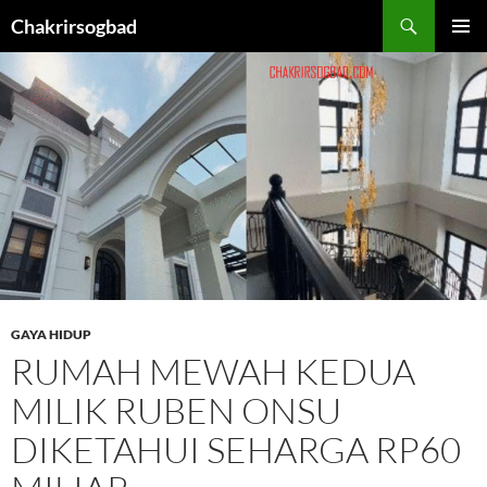
Skip
Chakrirsogbad
to
PRIMAR
content
MENU
GAYA HIDUP
RUMAH MEWAH KEDUA
MILIK RUBEN ONSU
DIKETAHUI SEHARGA RP60