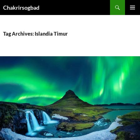
Skip
Chakrirsogbad
to
PRIMAR
content
MENU
Tag Archives: Islandia Timur