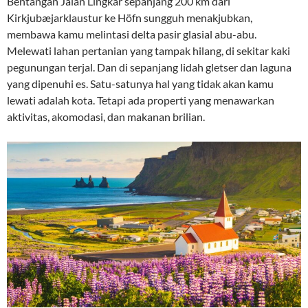
Bentangan Jalan Lingkar sepanjang 200 km dari
Kirkjubæjarklaustur ke Höfn sungguh menakjubkan,
membawa kamu melintasi delta pasir glasial abu-abu.
Melewati lahan pertanian yang tampak hilang, di sekitar kaki
pegunungan terjal. Dan di sepanjang lidah gletser dan laguna
yang dipenuhi es. Satu-satunya hal yang tidak akan kamu
lewati adalah kota. Tetapi ada properti yang menawarkan
aktivitas, akomodasi, dan makanan brilian.