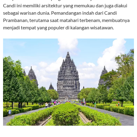
Candi ini memiliki arsitektur yang memukau dan juga diakui
sebagai warisan dunia. Pemandangan indah dari Candi
Prambanan, terutama saat matahari terbenam, membuatnya
menjadi tempat yang populer di kalangan wisatawan.