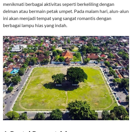
menikmati berbagai aktivitas seperti berkeliling dengan
delman atau bermain petak umpet. Pada malam hari, alun-alun
ini akan menjadi tempat yang sangat romantis dengan
berbagai lampu hias yang indah.