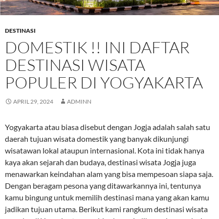
DESTINASI
DOMESTIK !! INI DAFTAR
DESTINASI WISATA
POPULER DI YOGYAKARTA
APRIL 29, 2024
ADMINN
Yogyakarta atau biasa disebut dengan Jogja adalah salah satu
daerah tujuan wisata domestik yang banyak dikunjungi
wisatawan lokal ataupun internasional. Kota ini tidak hanya
kaya akan sejarah dan budaya, destinasi wisata Jogja juga
menawarkan keindahan alam yang bisa mempesoan siapa saja.
Dengan beragam pesona yang ditawarkannya ini, tentunya
kamu bingung untuk memilih destinasi mana yang akan kamu
jadikan tujuan utama. Berikut kami rangkum destinasi wisata