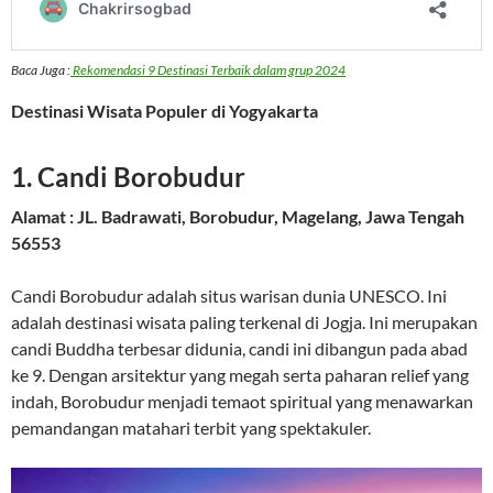
Baca Juga :
Rekomendasi 9 Destinasi Terbaik dalam grup 2024
Destinasi Wisata Populer di Yogyakarta
1. Candi Borobudur
Alamat : JL. Badrawati, Borobudur, Magelang, Jawa Tengah
56553
Candi Borobudur adalah situs warisan dunia UNESCO. Ini
adalah destinasi wisata paling terkenal di Jogja. Ini merupakan
candi Buddha terbesar didunia, candi ini dibangun pada abad
ke 9. Dengan arsitektur yang megah serta paharan relief yang
indah, Borobudur menjadi temaot spiritual yang menawarkan
pemandangan matahari terbit yang spektakuler.