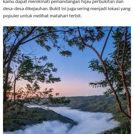
kamu dapat menikmati pemandangan hijau perbukitan dan
desa-desa dikejauhan. Bukit ini juga sering menjadi lokasi yang
populer untuk melihat matahari terbit.