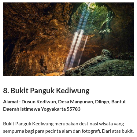
8. Bukit Panguk Kediwung
Alamat : Dusun Kediwun, Desa Mangunan, Dlingo, Bantul,
Daerah Istimewa Yogyakarta 55783
Bukit Panguk Kediwung merupakan destinasi wisata yang
sempurna bagi para pecinta alam dan fotografi. Dari atas bukit,