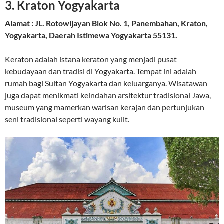
3. Kraton Yogyakarta
Alamat : JL. Rotowijayan Blok No. 1, Panembahan, Kraton,
Yogyakarta, Daerah Istimewa Yogyakarta 55131.
Keraton adalah istana keraton yang menjadi pusat
kebudayaan dan tradisi di Yogyakarta. Tempat ini adalah
rumah bagi Sultan Yogyakarta dan keluarganya. Wisatawan
juga dapat menikmati keindahan arsitektur tradisional Jawa,
museum yang mamerkan warisan kerajan dan pertunjukan
seni tradisional seperti wayang kulit.