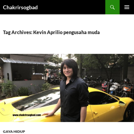
Skip
Chakrirsogbad
to
PRIMAR
content
MENU
Tag Archives: Kevin Aprilio pengusaha muda
GAYA HIDUP