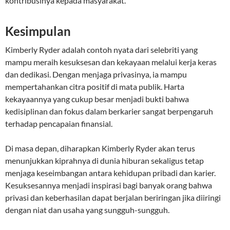
kontribusinya kepada masyarakat.
Kesimpulan
Kimberly Ryder adalah contoh nyata dari selebriti yang
mampu meraih kesuksesan dan kekayaan melalui kerja keras
dan dedikasi. Dengan menjaga privasinya, ia mampu
mempertahankan citra positif di mata publik. Harta
kekayaannya yang cukup besar menjadi bukti bahwa
kedisiplinan dan fokus dalam berkarier sangat berpengaruh
terhadap pencapaian finansial.
Di masa depan, diharapkan Kimberly Ryder akan terus
menunjukkan kiprahnya di dunia hiburan sekaligus tetap
menjaga keseimbangan antara kehidupan pribadi dan karier.
Kesuksesannya menjadi inspirasi bagi banyak orang bahwa
privasi dan keberhasilan dapat berjalan beriringan jika diiringi
dengan niat dan usaha yang sungguh-sungguh.