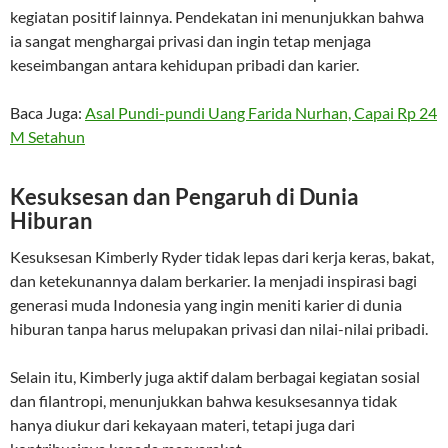
kegiatan positif lainnya. Pendekatan ini menunjukkan bahwa
ia sangat menghargai privasi dan ingin tetap menjaga
keseimbangan antara kehidupan pribadi dan karier.
Baca Juga:
Asal Pundi-pundi Uang Farida Nurhan, Capai Rp 24
M Setahun
Kesuksesan dan Pengaruh di Dunia
Hiburan
Kesuksesan Kimberly Ryder tidak lepas dari kerja keras, bakat,
dan ketekunannya dalam berkarier. Ia menjadi inspirasi bagi
generasi muda Indonesia yang ingin meniti karier di dunia
hiburan tanpa harus melupakan privasi dan nilai-nilai pribadi.
Selain itu, Kimberly juga aktif dalam berbagai kegiatan sosial
dan filantropi, menunjukkan bahwa kesuksesannya tidak
hanya diukur dari kekayaan materi, tetapi juga dari