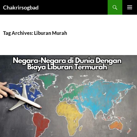
Skip
Chakrirsogbad
to
PRIMAR
content
MENU
Tag Archives: Liburan Murah