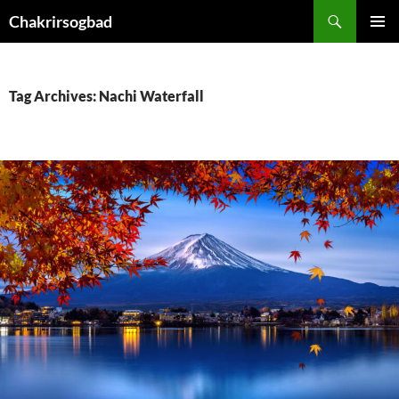
Skip
Chakrirsogbad
to
PRIMAR
content
MENU
Tag Archives: Nachi Waterfall