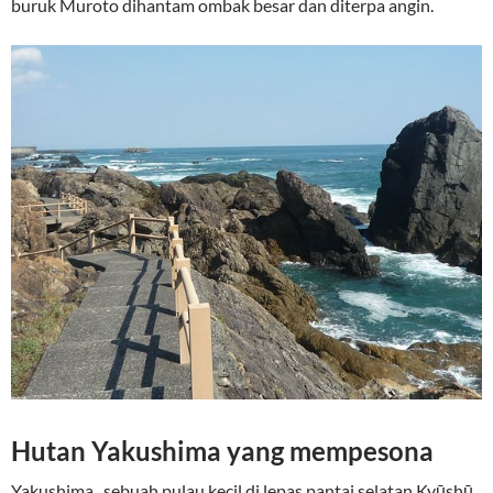
buruk Muroto dihantam ombak besar dan diterpa angin.
Hutan Yakushima yang mempesona
Yakushima , sebuah pulau kecil di lepas pantai selatan Kyūshū.