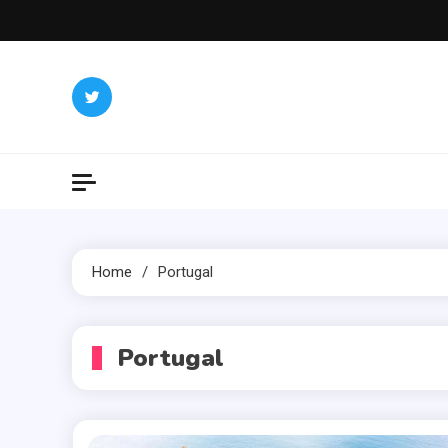
Skip
to
content
Home
Portugal
Portugal