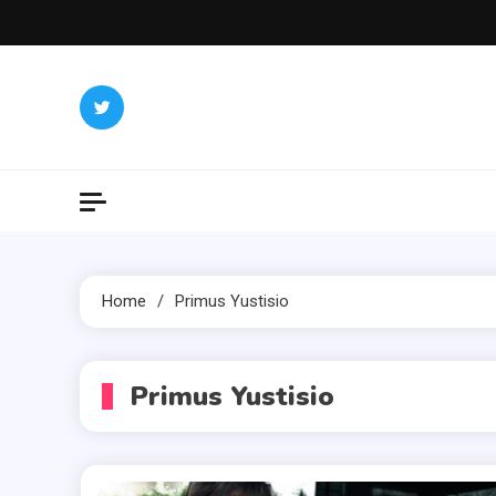
Skip
to
content
Home
Primus Yustisio
Primus Yustisio