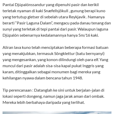
Pantai Djúpalónssandur yang dipenuhi pasir dan kerikil
terletak nyaman di kaki Snæfellsjökull , gunung berapi kuno
yang tertutup gletser di sebelah utara Reykjavík . Namanya
berarti “Pasir Laguna Dalam”, mengacu pada danau tenang dan
sunyi yang terletak di tepi pantai dari pasir. Walaupun laguna
Djúpalón sebenarnya kedalamannya hanya 5m/16 kaki.
Aliran lava kuno telah menciptakan beberapa formasi batuan
yang menakjubkan, termasuk Söngklettur (batu bernyanyi)
yang mengesankan, yang konon dilindungi oleh para elf. Yang
muncul dari pasir adalah sisa-sisa kapal pukat Inggris yang
karam, ditinggalkan sebagai monumen bagi mereka yang
kehilangan nyawa dalam bencana tahun 1948.
Tip perencanaan : Datanglah ke sini untuk berjalan-jalan di
lokasi seperti dongeng, namun jaga jarak aman dari ombak.
Mereka lebih berbahaya daripada yang terlihat.