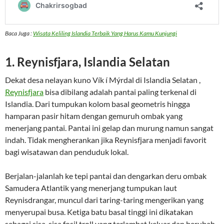
Baca Juga :
Wisata Keliling Islandia Terbaik Yang Harus Kamu Kunjungi
1. Reynisfjara, Islandia Selatan
Dekat desa nelayan kuno Vík í Mýrdal di Islandia Selatan ,
Reynisfjara
bisa dibilang adalah pantai paling terkenal di
Islandia. Dari tumpukan kolom basal geometris hingga
hamparan pasir hitam dengan gemuruh ombak yang
menerjang pantai. Pantai ini gelap dan murung namun sangat
indah. Tidak mengherankan jika Reynisfjara menjadi favorit
bagi wisatawan dan penduduk lokal.
Berjalan-jalanlah ke tepi pantai dan dengarkan deru ombak
Samudera Atlantik yang menerjang tumpukan laut
Reynisdrangar, muncul dari taring-taring mengerikan yang
menyerupai busa. Ketiga batu basal tinggi ini dikatakan
sebagai sisa-sisa fosil troll yang terlambat keluar dan berubah