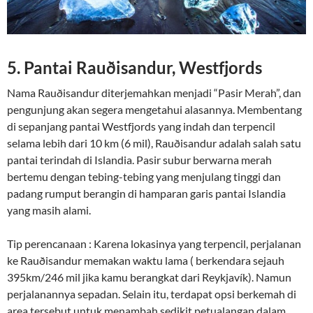
5. Pantai Rauðisandur, Westfjords
Nama Rauðisandur diterjemahkan menjadi “Pasir Merah”, dan
pengunjung akan segera mengetahui alasannya. Membentang
di sepanjang pantai Westfjords yang indah dan terpencil
selama lebih dari 10 km (6 mil), Rauðisandur adalah salah satu
pantai terindah di Islandia. Pasir subur berwarna merah
bertemu dengan tebing-tebing yang menjulang tinggi dan
padang rumput berangin di hamparan garis pantai Islandia
yang masih alami.
Tip perencanaan : Karena lokasinya yang terpencil, perjalanan
ke Rauðisandur memakan waktu lama ( berkendara sejauh
395km/246 mil jika kamu berangkat dari Reykjavík). Namun
perjalanannya sepadan. Selain itu, terdapat opsi berkemah di
area tersebut untuk menambah sedikit petualangan dalam