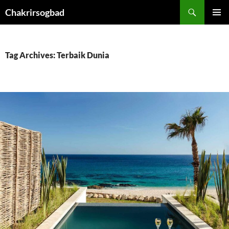
Skip
Chakrirsogbad
to
PRIMAR
content
MENU
Tag Archives: Terbaik Dunia