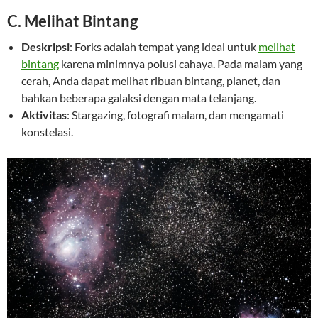
C. Melihat Bintang
Deskripsi
: Forks adalah tempat yang ideal untuk
melihat
bintang
karena minimnya polusi cahaya. Pada malam yang
cerah, Anda dapat melihat ribuan bintang, planet, dan
bahkan beberapa galaksi dengan mata telanjang.
Aktivitas
: Stargazing, fotografi malam, dan mengamati
konstelasi.