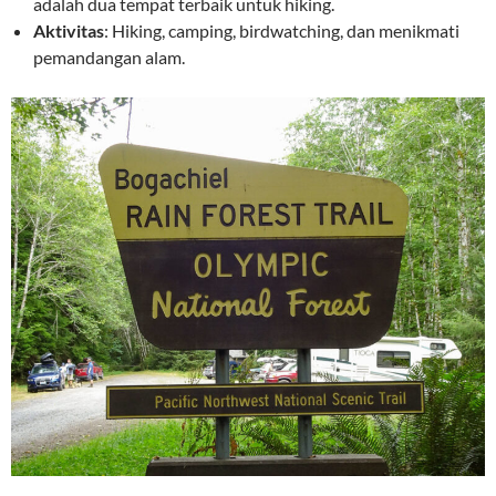
adalah dua tempat terbaik untuk hiking.
Aktivitas
: Hiking, camping, birdwatching, dan menikmati
pemandangan alam.