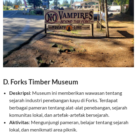
D
. Forks Timber Museum
Deskripsi
: Museum ini memberikan wawasan tentang
sejarah industri penebangan kayu di Forks. Terdapat
berbagai pameran tentang alat-alat penebangan, sejarah
komunitas lokal, dan artefak-artefak bersejarah.
Aktivitas
: Mengunjungi pameran, belajar tentang sejarah
lokal, dan menikmati area piknik.