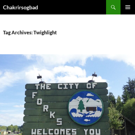
Skip
Chakrirsogbad
to
PRIMAR
content
MENU
Tag Archives: Twighlight