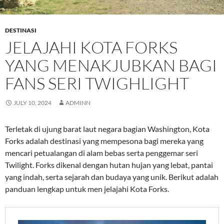
DESTINASI
JELAJAHI KOTA FORKS
YANG MENAKJUBKAN BAGI
FANS SERI TWIGHLIGHT
JULY 10, 2024
ADMINN
Terletak di ujung barat laut negara bagian Washington, Kota
Forks adalah destinasi yang mempesona bagi mereka yang
mencari petualangan di alam bebas serta penggemar seri
Twilight. Forks dikenal dengan hutan hujan yang lebat, pantai
yang indah, serta sejarah dan budaya yang unik. Berikut adalah
panduan lengkap untuk men jelajahi Kota Forks.