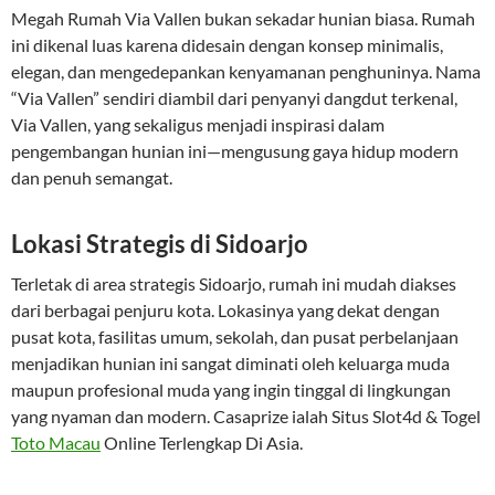
Megah Rumah Via Vallen bukan sekadar hunian biasa. Rumah
ini dikenal luas karena didesain dengan konsep minimalis,
elegan, dan mengedepankan kenyamanan penghuninya. Nama
“Via Vallen” sendiri diambil dari penyanyi dangdut terkenal,
Via Vallen, yang sekaligus menjadi inspirasi dalam
pengembangan hunian ini—mengusung gaya hidup modern
dan penuh semangat.
Lokasi Strategis di Sidoarjo
Terletak di area strategis Sidoarjo, rumah ini mudah diakses
dari berbagai penjuru kota. Lokasinya yang dekat dengan
pusat kota, fasilitas umum, sekolah, dan pusat perbelanjaan
menjadikan hunian ini sangat diminati oleh keluarga muda
maupun profesional muda yang ingin tinggal di lingkungan
yang nyaman dan modern. Casaprize ialah Situs Slot4d & Togel
Toto Macau
Online Terlengkap Di Asia.