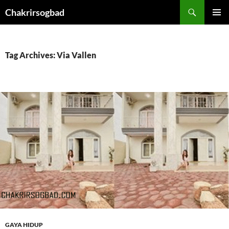
Skip
Chakrirsogbad
to
PRIMAR
content
MENU
Tag Archives: Via Vallen
GAYA HIDUP