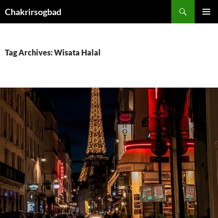
Skip
Chakrirsogbad
to
PRIMAR
content
MENU
Tag Archives: Wisata Halal