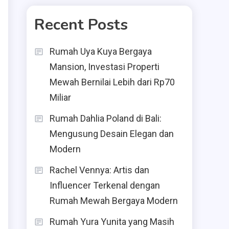
Recent Posts
Rumah Uya Kuya Bergaya
Mansion, Investasi Properti
Mewah Bernilai Lebih dari Rp70
Miliar
Rumah Dahlia Poland di Bali:
Mengusung Desain Elegan dan
Modern
Rachel Vennya: Artis dan
Influencer Terkenal dengan
Rumah Mewah Bergaya Modern
Rumah Yura Yunita yang Masih