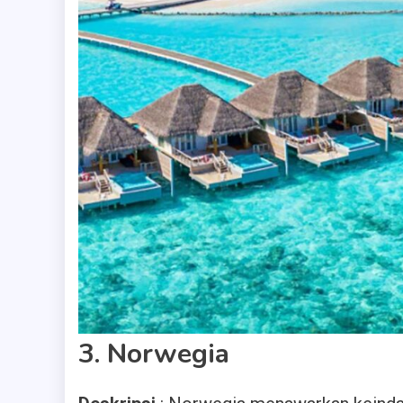
3. Norwegia