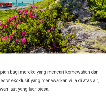
mpian bagi mereka yang mencari kemewahan dan
esor eksklusif yang menawarkan villa di atas air,
wah laut yang luar biasa.