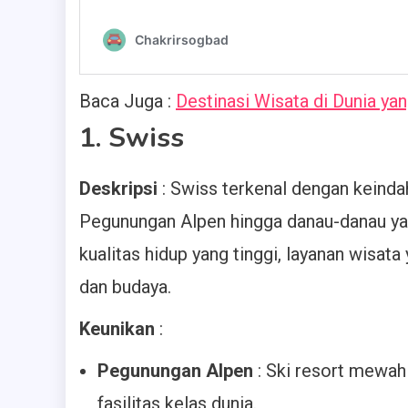
Baca Juga :
Destinasi Wisata di Dunia y
1. Swiss
Deskripsi
: Swiss terkenal dengan keinda
Pegunungan Alpen hingga danau-danau ya
kualitas hidup yang tinggi, layanan wisat
dan budaya.
Keunikan
:
Pegunungan Alpen
: Ski resort mewah
fasilitas kelas dunia.