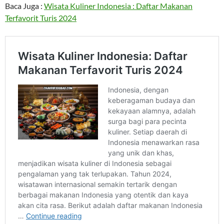
Baca Juga :
Wisata Kuliner Indonesia : Daftar Makanan
Terfavorit Turis 2024