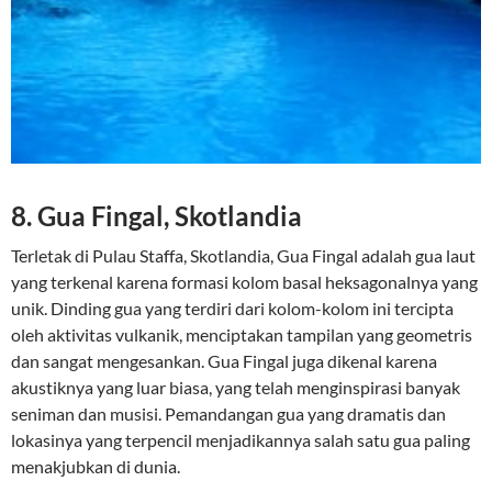
8.
Gua Fingal, Skotlandia
Terletak di Pulau Staffa, Skotlandia, Gua Fingal adalah gua laut
yang terkenal karena formasi kolom basal heksagonalnya yang
unik. Dinding gua yang terdiri dari kolom-kolom ini tercipta
oleh aktivitas vulkanik, menciptakan tampilan yang geometris
dan sangat mengesankan. Gua Fingal juga dikenal karena
akustiknya yang luar biasa, yang telah menginspirasi banyak
seniman dan musisi. Pemandangan gua yang dramatis dan
lokasinya yang terpencil menjadikannya salah satu gua paling
menakjubkan di dunia.