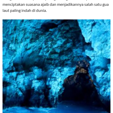
menciptakan suasana ajaib dan menjadikannya salah satu gua
laut paling indah di dunia.