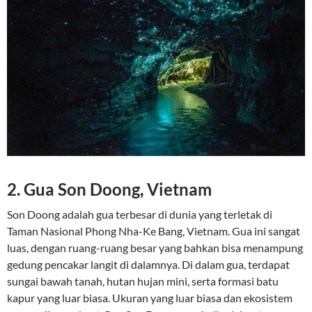
2.
Gua Son Doong, Vietnam
Son Doong adalah gua terbesar di dunia yang terletak di
Taman Nasional Phong Nha-Ke Bang, Vietnam. Gua ini sangat
luas, dengan ruang-ruang besar yang bahkan bisa menampung
gedung pencakar langit di dalamnya. Di dalam gua, terdapat
sungai bawah tanah, hutan hujan mini, serta formasi batu
kapur yang luar biasa. Ukuran yang luar biasa dan ekosistem