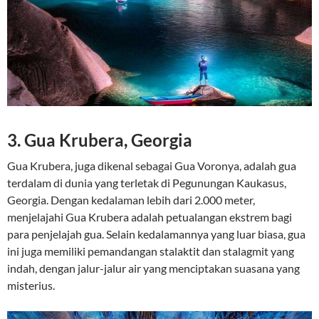
3.
Gua Krubera, Georgia
Gua Krubera, juga dikenal sebagai Gua Voronya, adalah gua
terdalam di dunia yang terletak di Pegunungan Kaukasus,
Georgia. Dengan kedalaman lebih dari 2.000 meter,
menjelajahi Gua Krubera adalah petualangan ekstrem bagi
para penjelajah gua. Selain kedalamannya yang luar biasa, gua
ini juga memiliki pemandangan stalaktit dan stalagmit yang
indah, dengan jalur-jalur air yang menciptakan suasana yang
misterius.