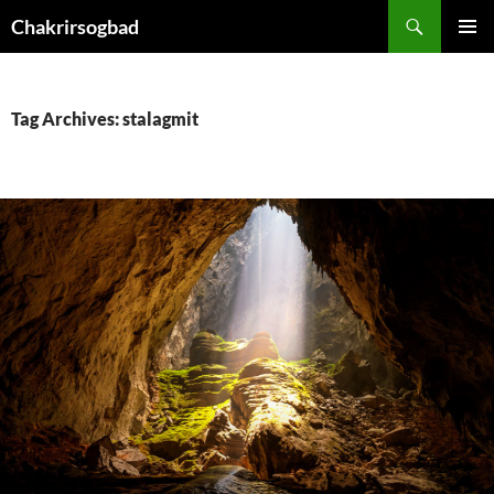
Skip
Chakrirsogbad
to
PRIMAR
content
MENU
Tag Archives: stalagmit