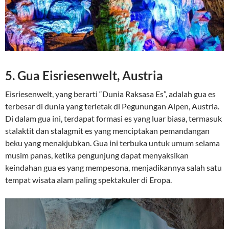
5.
Gua Eisriesenwelt, Austria
Eisriesenwelt, yang berarti “Dunia Raksasa Es”, adalah gua es
terbesar di dunia yang terletak di Pegunungan Alpen, Austria.
Di dalam gua ini, terdapat formasi es yang luar biasa, termasuk
stalaktit dan stalagmit es yang menciptakan pemandangan
beku yang menakjubkan. Gua ini terbuka untuk umum selama
musim panas, ketika pengunjung dapat menyaksikan
keindahan gua es yang mempesona, menjadikannya salah satu
tempat wisata alam paling spektakuler di Eropa.