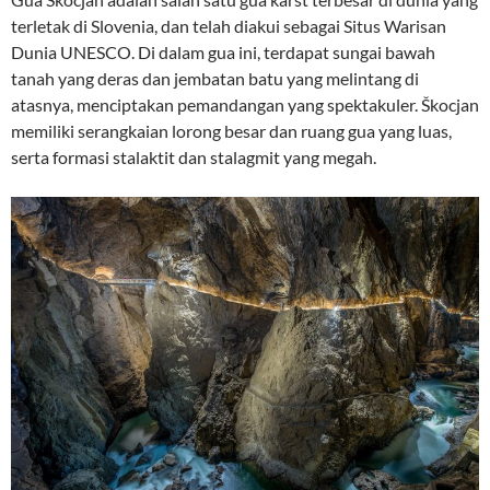
terletak di Slovenia, dan telah diakui sebagai Situs Warisan
Dunia UNESCO. Di dalam gua ini, terdapat sungai bawah
tanah yang deras dan jembatan batu yang melintang di
atasnya, menciptakan pemandangan yang spektakuler. Škocjan
memiliki serangkaian lorong besar dan ruang gua yang luas,
serta formasi stalaktit dan stalagmit yang megah.