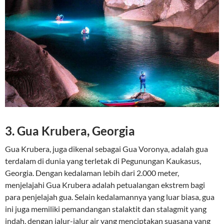
3.
Gua Krubera, Georgia
Gua Krubera, juga dikenal sebagai Gua Voronya, adalah gua
terdalam di dunia yang terletak di Pegunungan Kaukasus,
Georgia. Dengan kedalaman lebih dari 2.000 meter,
menjelajahi Gua Krubera adalah petualangan ekstrem bagi
para penjelajah gua. Selain kedalamannya yang luar biasa, gua
ini juga memiliki pemandangan stalaktit dan stalagmit yang
indah, dengan jalur-jalur air yang menciptakan suasana yang