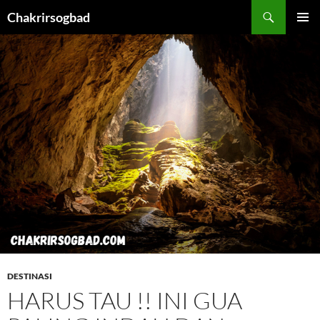
Skip
Chakrirsogbad
to
PRIMAR
content
MENU
DESTINASI
HARUS TAU !! INI GUA