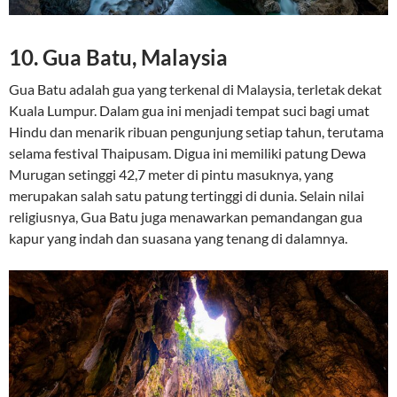
10.
Gua Batu, Malaysia
Gua Batu adalah gua yang terkenal di Malaysia, terletak dekat
Kuala Lumpur. Dalam gua ini menjadi tempat suci bagi umat
Hindu dan menarik ribuan pengunjung setiap tahun, terutama
selama festival Thaipusam. Digua ini memiliki patung Dewa
Murugan setinggi 42,7 meter di pintu masuknya, yang
merupakan salah satu patung tertinggi di dunia. Selain nilai
religiusnya, Gua Batu juga menawarkan pemandangan gua
kapur yang indah dan suasana yang tenang di dalamnya.